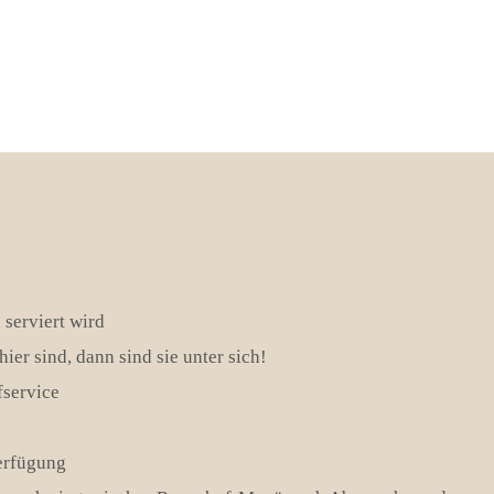
 serviert wird
ier sind, dann sind sie unter sich!
fservice
erfügung